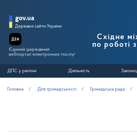
Перейти до основного вмісту
Головна сторінка Державної п
gov.ua
Державні сайти України
Східне м
по роботі 
Єдиний державний
вебпортал електронних послуг
ДПС у регіоні
Діяльність
Законо
Головна
Для громадськості
Громадська рада