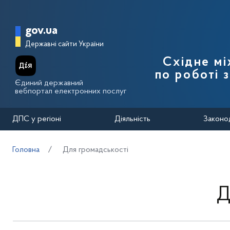
Перейти до основного вмісту
Головна сторінка Державної п
gov.ua
Державні сайти України
Східне м
по роботі 
Єдиний державний
вебпортал електронних послуг
ДПС у регіоні
Діяльність
Законо
Головна
Для громадськості
Д