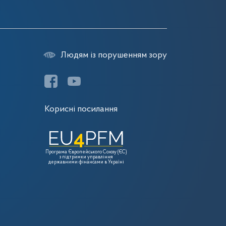
Людям із порушенням зору
Корисні посилання
Програма Європейського Союзу (ЄС)
з підтримки управління
державними фінансами в Україні