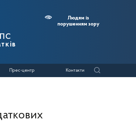
Людям із
порушенням зору
ДПС
тків
Прес-центр
Контакти
даткових