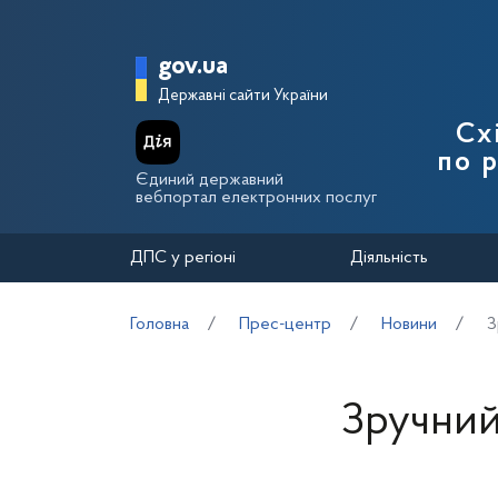
Перейти до основного вмісту
Головна сторінка Держа
gov.ua
Державні сайти України
Сх
по 
Єдиний державний
вебпортал електронних послуг
ДПС у регіоні
Діяльність
Головна
Прес-центр
Новини
З
Зручний