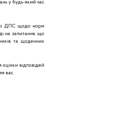
ань у будь-який час
ацію ДПС щодо норм
ді на запитання, що
дників та щоденних
я оцінки відповідей
я вас.