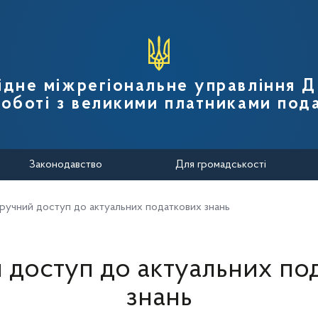
вної податкової служби України
ідне міжрегіональне управління 
роботі з великими платниками пода
Законодавство
Для громадськості
ручний доступ до актуальних податкових знань
 доступ до актуальних по
знань