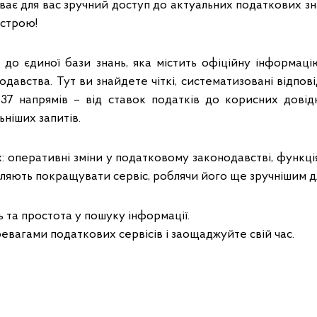
иває для вас зручний доступ до актуальних податкових зн
истрою!
 до єдиної бази знань, яка містить офіційну інформ
давства. Тут ви знайдете чіткі, систематизовані відпові
37 напрямів – від ставок податків до корисних дові
ьніших запитів.
х: оперативні зміни у податковому законодавстві, функці
ляють покращувати сервіс, роблячи його ще зручнішим дл
ь та простота у пошуку інформації.
вагами податкових сервісів і заощаджуйте свій час.