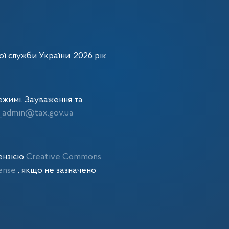
ї служби України. 2026 рік
жимі. Зауваження та
admin@tax.gov.ua
цензією
Creative Commons
cense
, якщо не зазначено