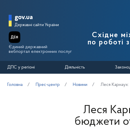
Перейти до основного вмісту
Головна сторінка Державної п
gov.ua
Державні сайти України
Східне м
по роботі 
Єдиний державний
вебпортал електронних послуг
ДПС у регіоні
Діяльність
Законо
Головна
Прес-центр
Новини
Леся Карнаух: 
Леся Карн
бюджети о