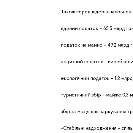
Також серед лідерів наповнен
єдиний податок – 65,5 млрд грн
податок на майно – 49,2 млрд гр
акцизний податок з вироблених 
екологічний податок – 1,2 млрд 
туристичний збiр – майже 0,3 мл
збiр за мiсця для паркування тр
«Стабільні надходження – спіл