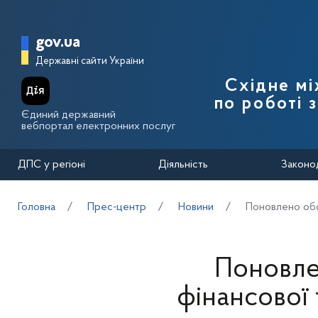
Перейти до основного вмісту
Головна сторінка Державної п
gov.ua
Державні сайти України
Східне м
по роботі 
Єдиний державний
вебпортал електронних послуг
ДПС у регіоні
Діяльність
Законо
Головна
Прес-центр
Новини
Поновлено обов
Поновле
фінансової 