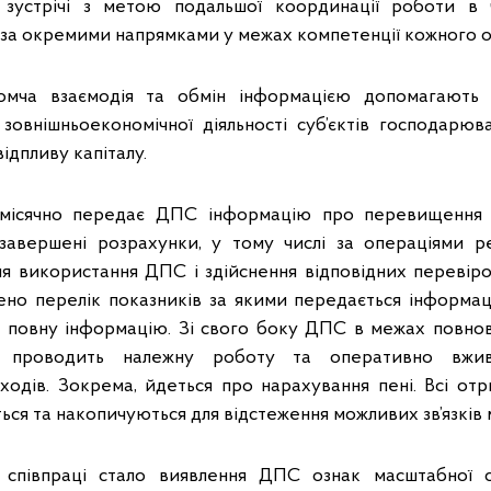
 зустрічі з метою подальшої координації роботи в ч
 за окремими напрямками у межах компетенції кожного о
омча взаємодія та обмін інформацією допомагають 
зовнішньоекономічної діяльності суб’єктів господарюв
дпливу капіталу.
місячно передає ДПС інформацію про перевищення г
завершені розрахунки, у тому числі за операціями ре
я використання ДПС і здійснення відповідних перевірок
но перелік показників за якими передається інформаці
повну інформацію. Зі свого боку ДПС в межах повно
 проводить належну роботу та оперативно вжив
ходів. Зокрема, йдеться про нарахування пені. Всі отр
ься та накопичуються для відстеження можливих зв’язків 
ї співпраці стало виявлення ДПС ознак масштабної сх