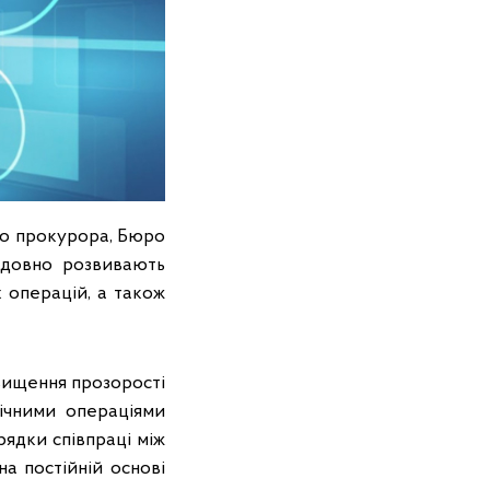
го прокурора, Бюро
ідовно розвивають
 операцій, а також
вищення прозорості
ічними операціями
рядки співпраці між
а постійній основі