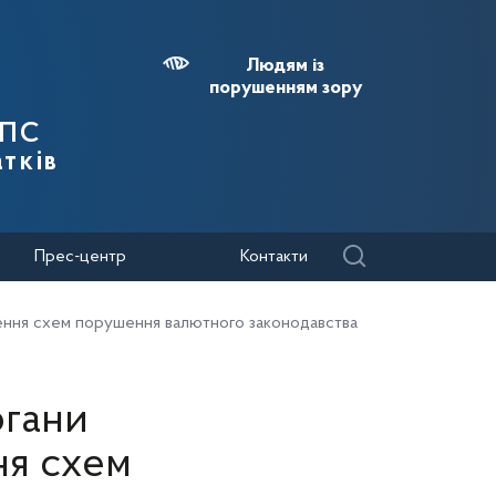
Людям із
порушенням зору
ДПС
тків
Прес-центр
Контакти
ення схем порушення валютного законодавства
ргани
ня схем