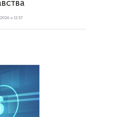
вства
2026 о 12:37