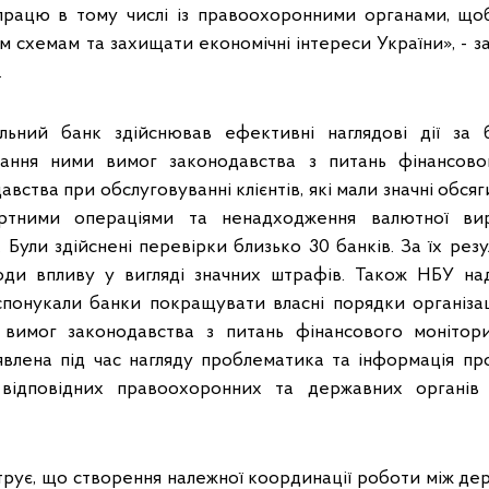
впрацю в тому числі із правоохоронними органами, що
м схемам та захищати економічні інтереси України», - за
.
льний банк здійснював ефективні наглядові дії за 
ання ними вимог законодавства з питань фінансово
вства при обслуговуванні клієнтів, які мали значні обсяг
ортними операціями та ненадходження валютної ви
 Були здійснені перевірки близько 30 банків. За їх рез
оди впливу у вигляді значних штрафів. Також НБУ на
 спонукали банки покращувати власні порядки організац
вимог законодавства з питань фінансового монітор
явлена під час нагляду проблематика та інформація про 
відповідних правоохоронних та державних органів
рує, що створення належної координації роботи між д