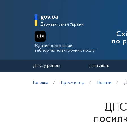
Перейти до основного вмісту
Головна сторінка Держа
gov.ua
Державні сайти України
Сх
по 
Єдиний державний
вебпортал електронних послуг
ДПС у регіоні
Діяльність
Головна
Прес-центр
Новини
Д
ДПС,
посилю