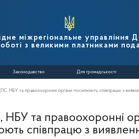
вної податкової служби України
ідне міжрегіональне управління 
роботі з великими платниками пода
Законодавство
Для громадськості
ПС, НБУ та правоохоронні органи посилюють співпрацю з виявл
 НБУ та правоохоронні о
ють співпрацю з виявлен