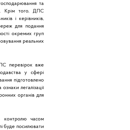
господарювання та
в. Крім того, ДПС
иків і керівників,
мереж для подання
ності окремих груп
ховування реальних
ДПС перевірок вже
одавства у сфері
ювання підготовлено
ознаки легалізації
ронних органів для
о контролю часом
лі буде посилювати