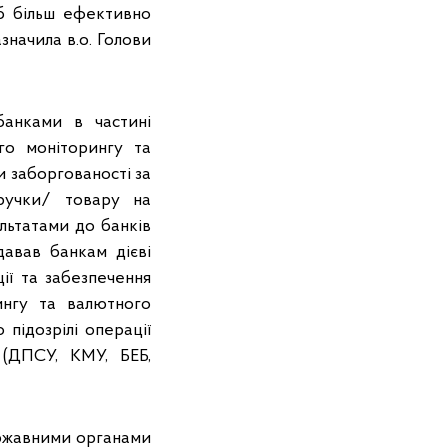
б більш ефективно
значила в.о. Голови
банками в частині
го моніторингу та
и заборгованості за
ручки/ товару на
ультатами до банків
давав банкам дієві
ії та забезпечення
ингу та валютного
підозрілі операції
 (ДПСУ, КМУ, БЕБ,
ержавними органами