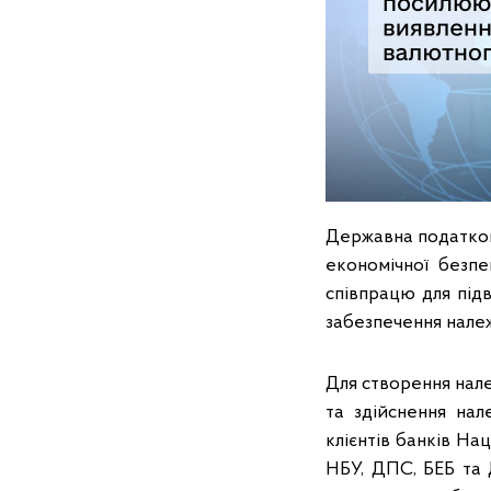
Державна податков
економічної безп
співпрацю для під
забезпечення нале
Для створення нал
та здійснення на
клієнтів банків На
НБУ, ДПС, БЕБ та 