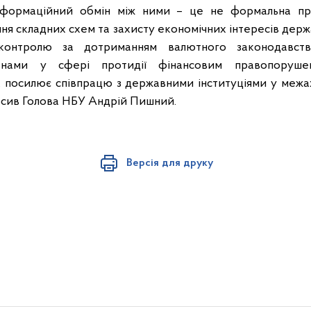
формаційний обмін між ними – це не формальна пр
ня складних схем та захисту економічних інтересів дер
контролю за дотриманням валютного законодавств
анами у сфері протидії фінансовим правопоруше
 посилює співпрацю з державними інституціями у межа
лосив Голова НБУ Андрій Пишний.
Версія для друку