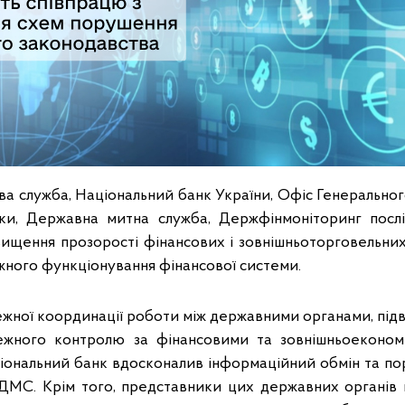
а служба, Національний банк України, Офіс Генерально
еки, Державна митна служба, Держфінмоніторинг посл
вищення прозорості фінансових і зовнішньоторговельних
жного функціонування фінансової системи.
ежної координації роботи між державними органами, під
лежного контролю за фінансовими та зовнішньоеконом
ціональний банк вдосконалив інформаційний обмін та по
ДМС. Крім того, представники цих державних органів н