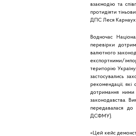
взаємодію та спі
протидіяти тіньови
ДПС Леся Карнаух
Водночас Націона
перевірки дотрим
валютного законода
експортними/імп
територію Україну.
застосувались зах
рекомендації, які
дотримання ними 
законодавства. Ви
передавалася до 
ДСФМУ).
«Цей кейс демонст