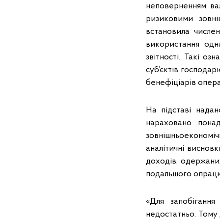
неповерненням ва
ризиковими зовні
встановила числен
використання одн
звітності. Такі о
суб’єктів господа
бенефіціарів опера
На підставі нада
нараховано пона
зовнішньоекономічн
аналітичні виснов
доходів, одержани
подальшого опрацюв
«Для запобіганн
недостатньо. Тому