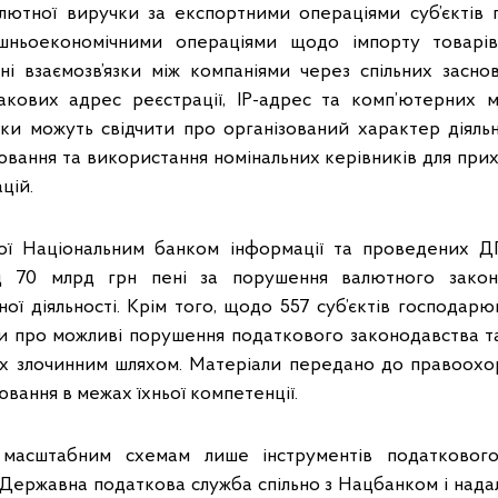
лютної виручки за експортними операціями суб’єктів 
шньоекономічними операціями щодо імпорту товарі
ні взаємозв’язки між компаніями через спільних засновн
акових адрес реєстрації, ІР-адрес та комп’ютерних 
знаки можуть свідчити про організований характер діяль
рювання та використання номінальних керівників для при
цій.
ної Національним банком інформації та проведених 
д 70 млрд грн пені за порушення валютного закон
ої діяльності. Крім того, щодо 557 суб’єктів господар
ки про можливі порушення податкового законодавства та 
х злочинним шляхом. Матеріали передано до правоохо
ання в межах їхньої компетенції.
я масштабним схемам лише інструментів податковог
 Державна податкова служба спільно з Нацбанком і нада