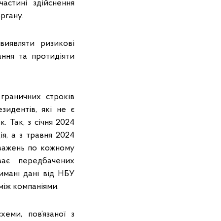
астині здійснення
ргану.
виявляти ризикові
ання та протидіяти
раничних строків
зидентів, які не є
. Так, з січня 2024
я, а з травня 2024
важень по кожному
ає передбачених
имані дані від НБУ
між компаніями.
еми, пов’язаної з