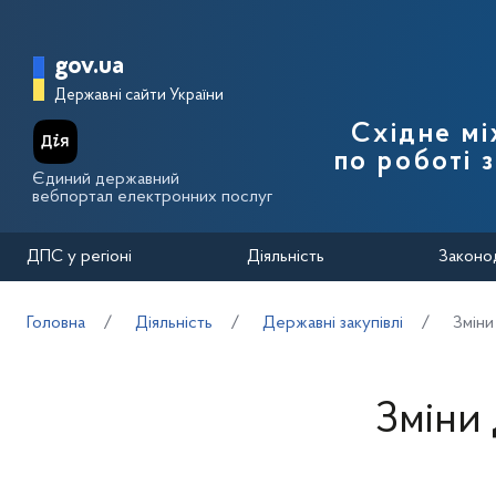
Перейти до основного вмісту
Головна сторінка Державної п
gov.ua
Державні сайти України
Східне м
по роботі 
Єдиний державний
вебпортал електронних послуг
ДПС у регіоні
Діяльність
Законо
Головна
Діяльність
Державні закупівлі
Зміни
Зміни 