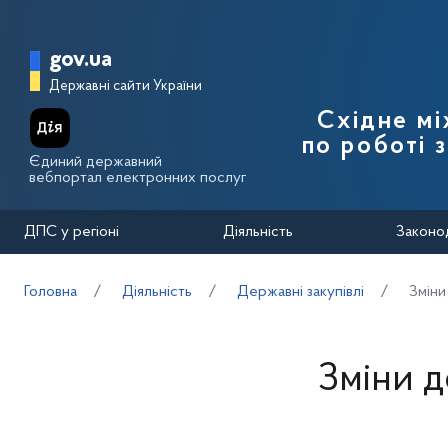
Перейти до основного вмісту
Головна сторінка Державної п
gov.ua
Державні сайти України
Східне м
по роботі 
Єдиний державний
вебпортал електронних послуг
ДПС у регіоні
Діяльність
Законо
Головна
Діяльність
Державні закупівлі
Зміни
Зміни 