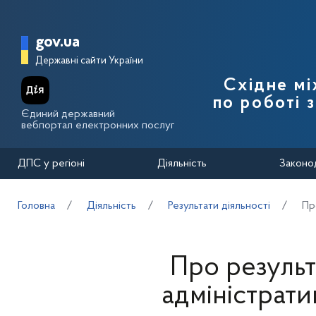
Перейти до основного вмісту
Головна сторінка Державної п
gov.ua
Державні сайти України
Східне м
по роботі 
Єдиний державний
вебпортал електронних послуг
ДПС у регіоні
Діяльність
Законо
Головна
Діяльність
Результати діяльності
Пр
Про результ
адміністрати