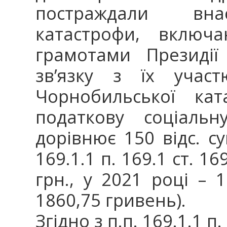
постраждали внас
катастрофи, включа
грамотами Президії
зв’язку з їх участ
Чорнобильської ка
податкову соціальн
дорівнює 150 відс. су
169.1.1 п. 169.1 ст. 1
грн., у 2021 році – 1
1860,75 гривень).
Згідно з п.п. 169.1.1 п